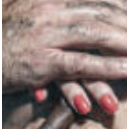
Africa
Pon - Pet
Sub
North America
Nedjelje i državni praznici su i
South America
Austria
Belgium
Bosnia and Herzegovina
Bulgaria