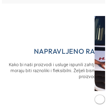
NAPRAVLJENO RAZN
Kako bi naši proizvodi i usluge ispunili zahtjeve na
moraju biti raznoliki i fleksibilni. Željeli bismo uk
proizvoda i us