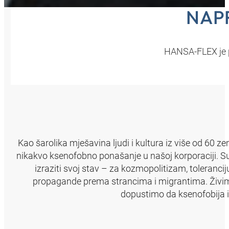
NAP
HANSA‑FLEX je pre
Kao šarolika mješavina ljudi i kultura iz više od 60 ze
nikakvo ksenofobno ponašanje u našoj korporaciji. S
izraziti svoj stav – za kozmopolitizam, toleranciju 
propagande prema strancima i migrantima. Živimo
dopustimo da ksenofobija i