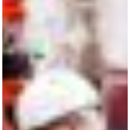
Africa
Pon - Pet
Sub
North America
Nedjelje i državni praznici su i
South America
Austria
Belgium
Bosnia and Herzegovina
Bulgaria