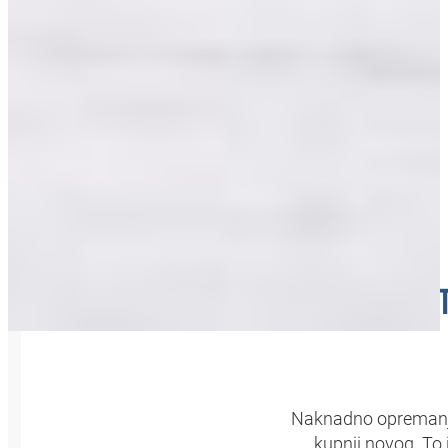
MONT
Naknadno opremanje 
kupnji novog. To 