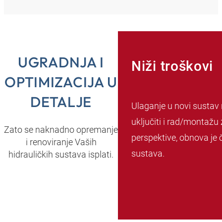
UGRADNJA I
Niži troškovi
OPTIMIZACIJA U
DETALJE
Ulaganje u novi sustav 
uključiti i rad/montažu 
Zato se naknadno opremanje
perspektive, obnova je 
i renoviranje Vaših
sustava.
hidrauličkih sustava isplati.