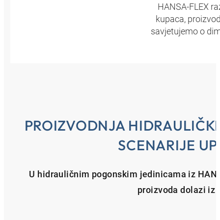
HANSA‑FLEX razv
kupaca, proizvodn
savjetujemo o dim
PROIZVODNJA HIDRAULIČKI
SCENARIJE U
U hidrauličnim pogonskim jedinicama iz HANS
proizvoda dolazi iz 