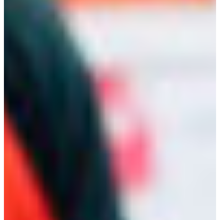
Africa
Pon - Pet
Sub
North America
Nedjelje i državni praznici su i
South America
Austria
Belgium
Bosnia and Herzegovina
Bulgaria