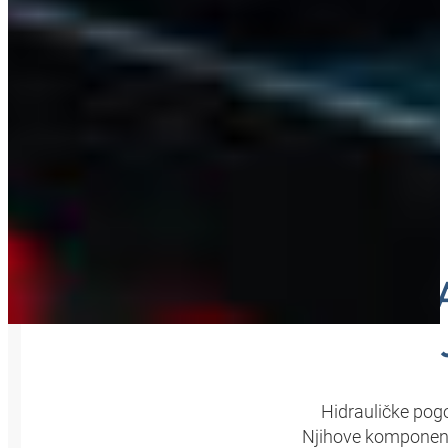
OPTIM
Hidrauličke pog
Njihove komponente