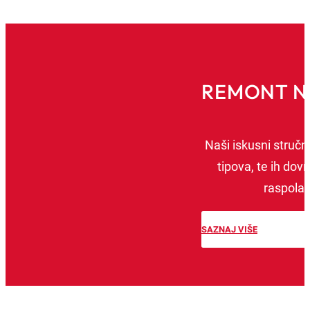
REMONT N
Naši iskusni stručnj
tipova, te ih d
raspolaž
SAZNAJ VIŠE