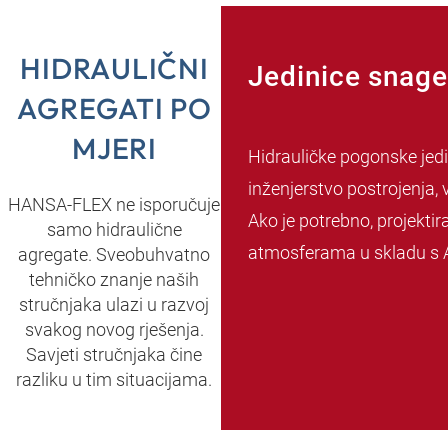
HIDRAULIČNI
Jedinice snage
AGREGATI PO
MJERI
Hidrauličke pogonske jedi
inženjerstvo postrojenja, v
HANSA‑FLEX ne isporučuje
Ako je potrebno, projekti
samo hidraulične
atmosferama u skladu s A
agregate. Sveobuhvatno
tehničko znanje naših
stručnjaka ulazi u razvoj
svakog novog rješenja.
Savjeti stručnjaka čine
razliku u tim situacijama.