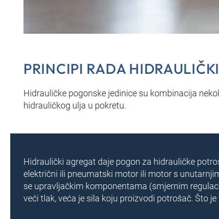
PRINCIPI RADA HIDRAULIČK
Hidrauličke pogonske jedinice su kombinacija neko
hidrauličkog ulja u pokretu.
Hidraulički agregat daje pogon za hidrauličke potroš
električni ili pneumatski motor ili motor s unutarnj
se upravljačkim komponentama (smjernim regulacijs
veći tlak, veća je sila koju proizvodi potrošač. Što 