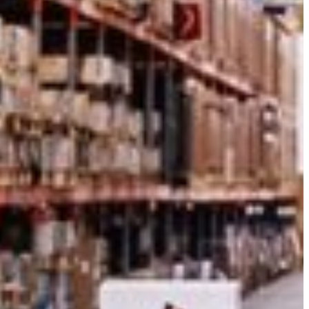
Slovenia
Spain
Swiss
Ukraine
United Kingdom