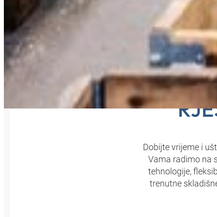
PR
RJE
Dobijte vrijeme i u
Vama radimo na st
tehnologije, fleks
trenutne skladišne