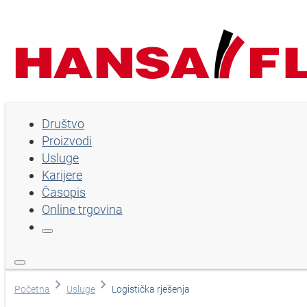
Društvo
Društvo
Proizvodi
Proizvodi
Usluge
Usluge
Karijere
Časopis
Karijere
Online trgovina
Časopis
Online trgovina
Izaberi jezik
Početna
Usluge
Logistička rješenja
Pomoć i kontakt