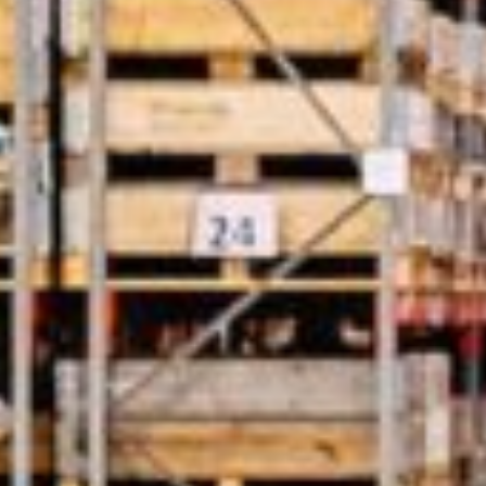
Luxembourg
France
Netherlands
Germany
Poland
Hungary
Portugal
Ireland
Romania
Italy
Serbia
Latvia
Slovakia
Lithuania