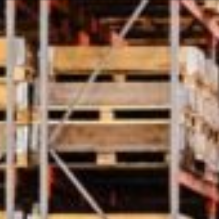
Ili možda ne b
rvatski
ugama i proizvodima? Potrebna vam je
Kontaktiraj
Mogućnost
Pomoć i pod
Pronađite 
8:00 - 18:00
8:00 - 13:00
sključeni