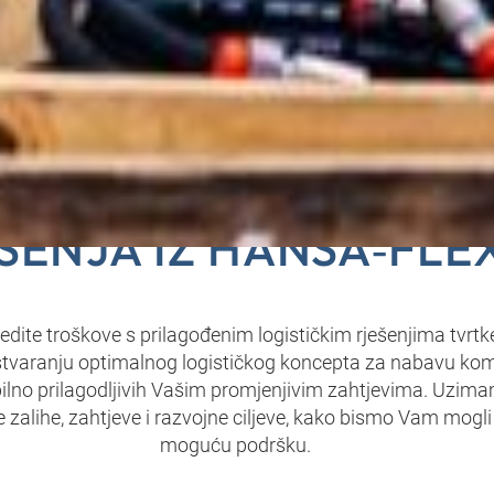
ILAGOĐENA LOGISTI
ŠENJA IZ HANSA‑FLE
štedite troškove s prilagođenim logističkim rješenjima tvr
varanju optimalnog logističkog koncepta za nabavu kom
ibilno prilagodljivih Vašim promjenjivim zahtjevima. Uzim
 zalihe, zahtjeve i razvojne ciljeve, kako bismo Vam mogli 
moguću podršku.