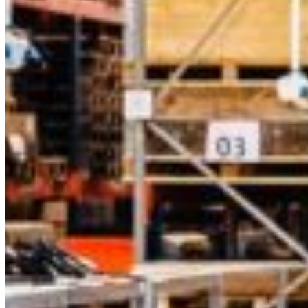
South America
Austria
Belgium
Bosnia and Herzegovina
Bulgaria
Croatia
Czechia
Estonia