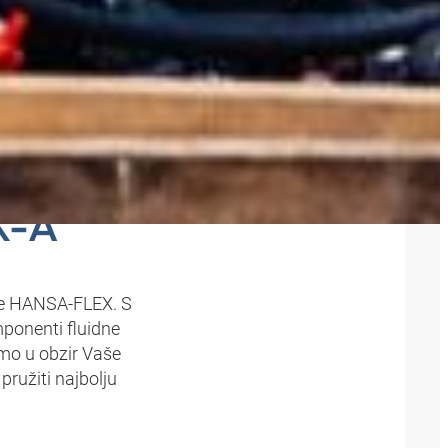
ČKA
X-A
tke HANSA‑FLEX. S
ponenti fluidne
amo u obzir Vaše
pružiti najbolju