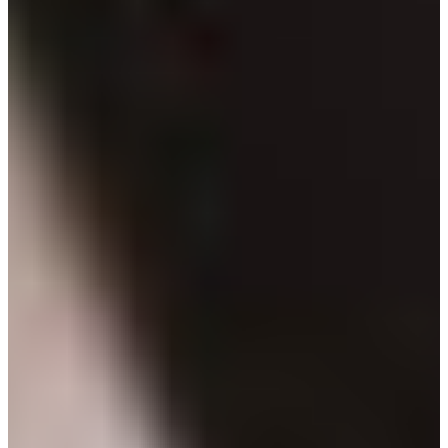
Africa
Pon - Pet
Sub
North America
Nedjelje i državni praznici su i
South America
Austria
Belgium
Bosnia and Herzegovina
Bulgaria