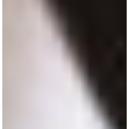
Croatia
Czechia
Estonia