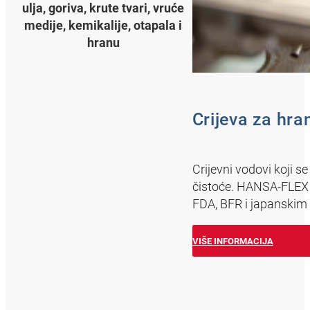
ulja, goriva, krute tvari, vruće
medije, kemikalije, otapala i
hranu
Crijeva za hra
Crijevni vodovi koji s
čistoće. HANSA‑FLEX cr
FDA, BFR i japanskim 
VIŠE INFORMACIJA