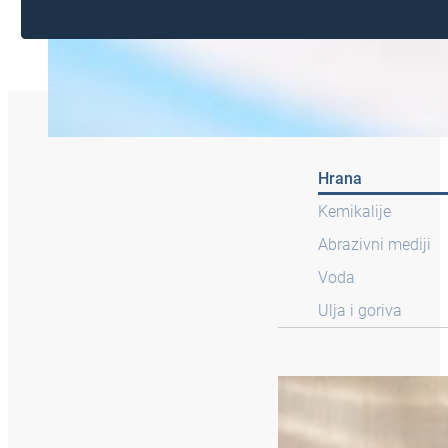
Hrana
Kemikalije
Abrazivni mediji
Voda
Ulja i goriva