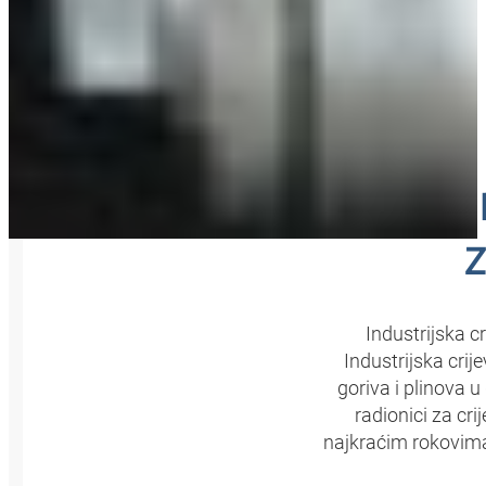
HANSA‑F
Z
Industrijska c
Industrijska crij
goriva i plinova 
radionici za cr
najkraćim rokovima