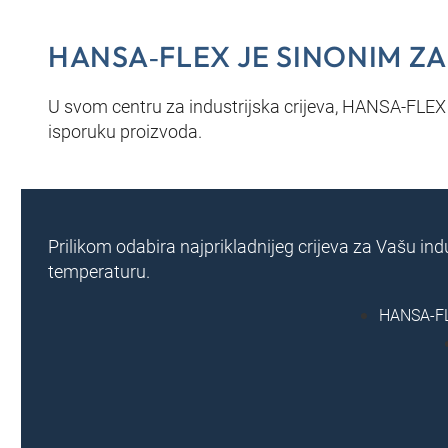
HANSA‑FLEX JE SINONIM ZA
U svom centru za industrijska crijeva, HANSA‑FLEX 
isporuku proizvoda.
Prilikom odabira najprikladnijeg crijeva za Vašu indus
temperaturu.
HANSA‑FLE