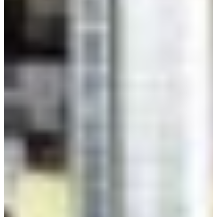
Africa
Pon - Pet
Sub
North America
Nedjelje i državni praznici su i
South America
Austria
Belgium
Bosnia and Herzegovina
Bulgaria