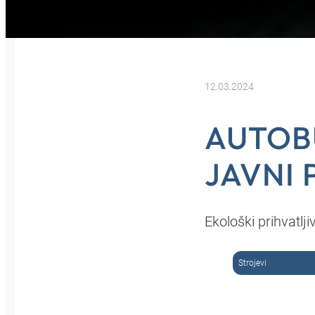
12.03.2024
AUTOBU
JAVNI 
Ekološki prihvatlji
Strojevi