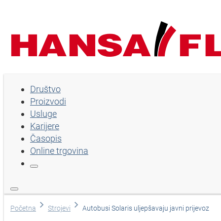
Društvo
Društvo
Proizvodi
Proizvodi
Usluge
Usluge
Karijere
Časopis
Karijere
Online trgovina
Časopis
Online trgovina
Izaberi jezik
Početna
Strojevi
Autobusi Solaris uljepšavaju javni prijevoz
Pomoć i kontakt