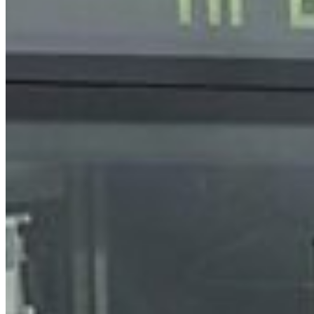
South America
Austria
Belgium
Bosnia and Herzegovina
Bulgaria
Croatia
Czechia
Estonia