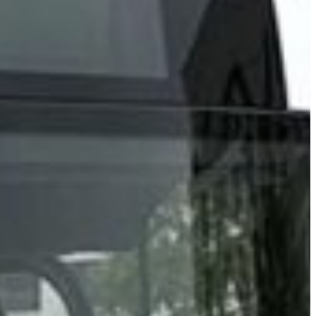
Slovenia
Spain
Swiss
Ukraine
United Kingdom