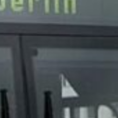
Luxembourg
France
Netherlands
Germany
Poland
Hungary
Portugal
Ireland
Romania
Italy
Serbia
Latvia
Slovakia
Lithuania