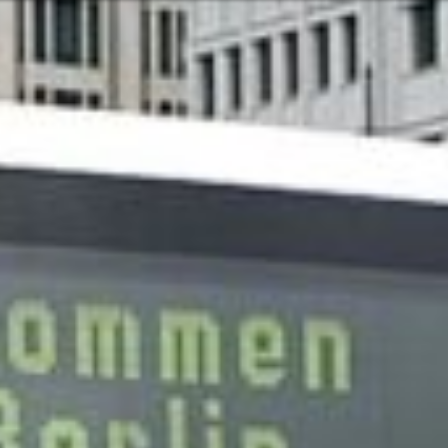
Ili možda ne b
rvatski
ugama i proizvodima? Potrebna vam je
Kontaktiraj
Mogućnost
Pomoć i pod
Pronađite 
8:00 - 18:00
8:00 - 13:00
sključeni