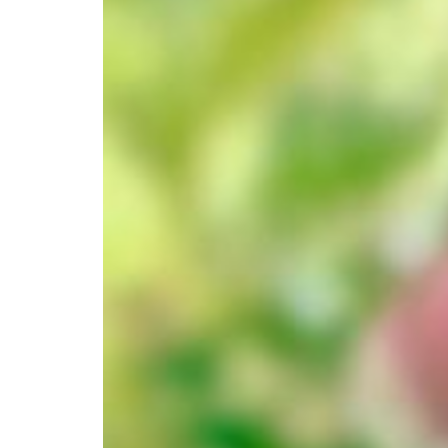
Africa
Pon - Pet
Sub
North America
Nedjelje i državni praznici su i
South America
Austria
Belgium
Bosnia and Herzegovina
Bulgaria