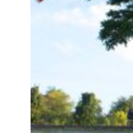
Africa
Pon - Pet
Sub
North America
Nedjelje i državni praznici su i
South America
Austria
Belgium
Bosnia and Herzegovina
Bulgaria