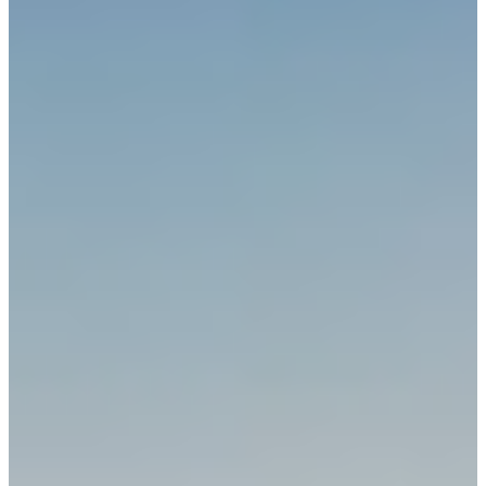
Africa
Pon - Pet
Sub
North America
Nedjelje i državni praznici su i
South America
Austria
Belgium
Bosnia and Herzegovina
Bulgaria