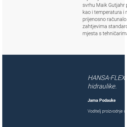
svrhu Maik Gutjahr p
kao i temperatura i 
prijenosno računal
zahtjevima standard
mjesta s tehničarima
HANSA‑FLEX je 
hidraulike.
Jama Podauke
Voditelj proizvodnje 