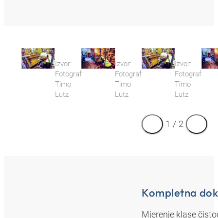
Izvor:
Izvor:
Izvor:
Fotograf
Fotograf
Fotograf
Timo
Timo
Timo
Lutz
Lutz
Lutz
1
/
2
Kompletna dok
Mjerenje klase čist