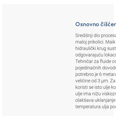
Osnovno čišće
Središnji dio procesa
maloj prikolici. Maik
hidraulički krug su
odgovarajuću lokacij
Tehničar za fluide o
pojedinačnih dovodni
potrebno je 6 metara
veličine od 3 µm. Za
koristi se isto ulje 
ulje ima nižu viskoz
olakšava uklanjanje 
temperatura ulja pos