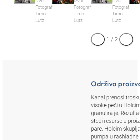
Izvor:
Izvor:
Izvor:
Fotograf
Fotograf
Fotograf
Timo
Timo
Timo
Lutz
Lutz
Lutz
1
/
2
Održiva proiz
Kanal prenosi trosk
visoke peći u Holcim
granulira je. Rezulta
štedi resurse u pro
pare. Holcim skuplj
pumpa u rashladne t