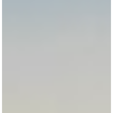
Croatia
Czechia
Estonia