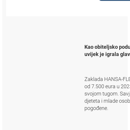
Kao obiteljsko podu
uvijek je igrala g
Zaklada HANSA‑FLEX
od 7.500 eura u 202
svojom tugom. Savje
djeteta i mlade osob
pogođene.