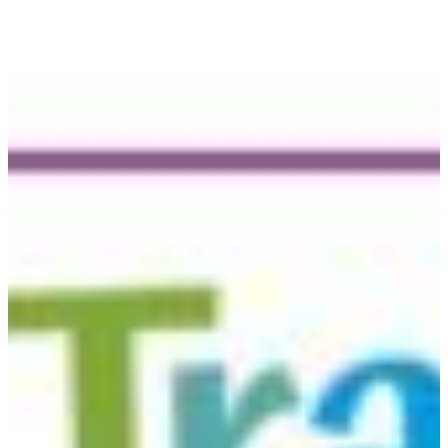
Africa
Pon - Pet
Sub
North America
Nedjelje i državni praznici su i
South America
Austria
Belgium
Bosnia and Herzegovina
Bulgaria