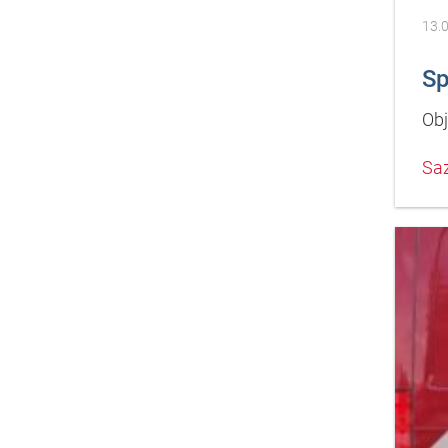
13.
Sp
Obj
Saz