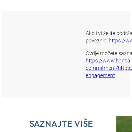
Ako i vi želite podrž
poveznici:
https://w
Ovdje možete sazn
https://www.hansa-f
commitment/https:/
engagement
SAZNAJTE VIŠE