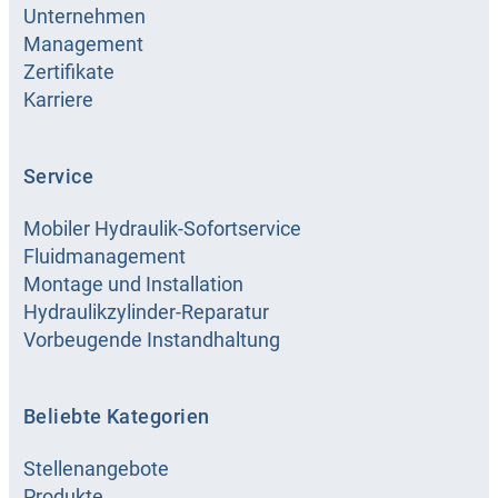
Unternehmen
Management
Zertifikate
HANSA-
Karriere
FLEX
podružnica
Zenica
Service
Pehare 72, 72 000, Zenica, Bosna i
Mobiler Hydraulik-Sofortservice
Hercegovina
Fluidmanagement
Montage und Installation
+ 387 32 456 565
Geöffnet
Hydraulikzylinder-Reparatur
Vorbeugende Instandhaltung
biz@hansa-flex.com
08:00 -
16:00 h
Details anzeigen
Route anzeigen
Beliebte Kategorien
Stellenangebote
Produkte