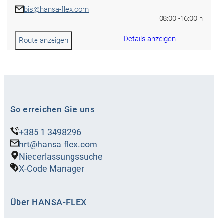
bis@hansa-flex.com
08:00 -
16:00 h
Details anzeigen
Route anzeigen
HANSA-
FLEX
podružnica
So erreichen Sie uns
Tuzla
+385 1 3498296
Ljepunice 75, Bosna i Hercegovina
hrt@hansa-flex.com
Niederlassungssuche
+ 387 35 314 820
Geöffnet
X-Code Manager
bitz@hansa-flex.com
08:00 -
16:00 h
Über HANSA‑FLEX
Details anzeigen
Route anzeigen