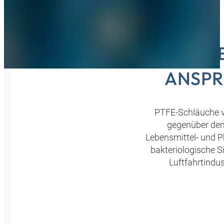
PTF
ANSP
PTFE-Schläuche v
gegenüber den 
Lebensmittel- und P
bakteriologische Si
Luftfahrtindu