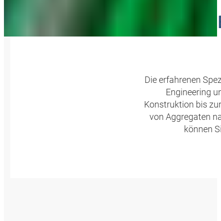
ENGINE
Die erfahrenen Spe
Engineering u
Konstruktion bis zu
von Aggregaten na
können Si