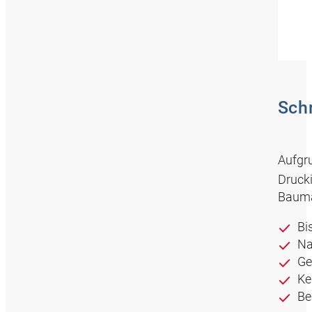
Sch
Aufgr
Drucki
Bauma
Bi
Na
Ge
Ke
Be