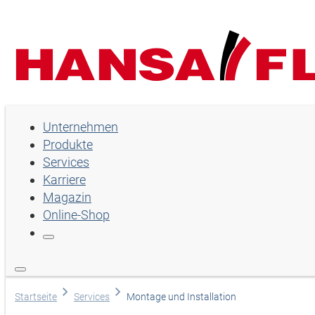
Unternehmen
Unternehmen
Produkte
Produkte
Services
Services
Karriere
Magazin
Karriere
Online-Shop
Magazin
Online-Shop
Sprache wählen
Startseite
Services
Montage und Installation
Hilfe und Kontakt