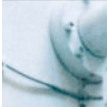
Niederlassungssuche
Ihr direkter Draht zu uns
Deutsch
En
Europe
Haben Sie Fragen zu unseren
benötigen Sie Hilfe?
Asia & 
Telefon
+385 1 2059 895
Africa
Mo - Fr
Sa
North 
Sonn- und Feiertage sind a