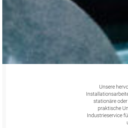
HYD
Unsere herv
Installationsarbeit
stationäre oder
praktische U
Industrieservice f