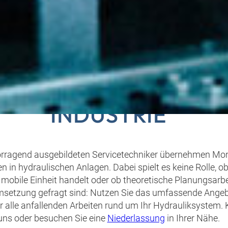
RAULIK-SERVICE FÜR
INDUSTRIE
orragend ausgebildeten Servicetechniker übernehmen Mo
en in hydraulischen Anlagen. Dabei spielt es keine Rolle, o
 mobile Einheit handelt oder ob theoretische Planungsarbe
msetzung gefragt sind: Nutzen Sie das umfassende Ange
ür alle anfallenden Arbeiten rund um Ihr Hydrauliksystem. 
uns oder besuchen Sie eine
Niederlassung
in Ihrer Nähe.