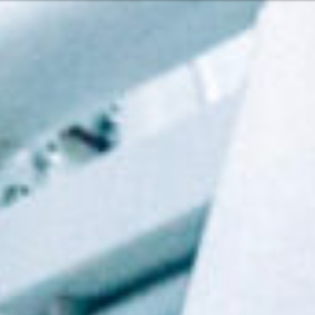
Oder vielleicht
glish
Hrvatski
 Services und Produkten? Oder
Nehmen Sie
Kontakt o
Pacific
Hilfe und U
Finden Sie
8:00 - 18:00
8:00 - 13:00
America
usgenommen