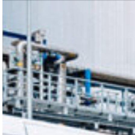
Niederlassungssuche
Ihr direkter Draht zu uns
Deutsch
En
Europe
Haben Sie Fragen zu unseren
benötigen Sie Hilfe?
Asia & 
Telefon
+385 1 2059 895
Africa
Mo - Fr
Sa
North 
Sonn- und Feiertage sind a