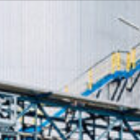
Oder vielleicht
glish
Hrvatski
 Services und Produkten? Oder
Nehmen Sie
Kontakt o
Pacific
Hilfe und U
Finden Sie
8:00 - 18:00
8:00 - 13:00
America
usgenommen