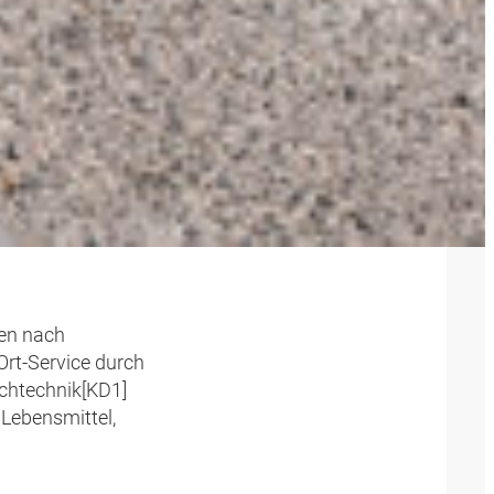
NIK
gen nach
Ort-Service durch
chtechnik[KD1]
 Lebensmittel,