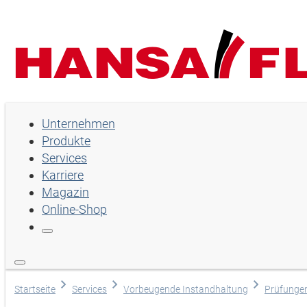
Unternehmen
Unternehmen
Produkte
Produkte
Services
Services
Karriere
Magazin
Karriere
Online-Shop
Magazin
Online-Shop
Sprache wählen
Startseite
Services
Vorbeugende Instandhaltung
Prüfunge
Hilfe und Kontakt