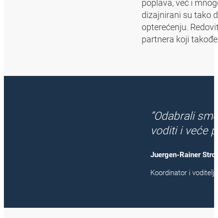
poplava, već i mnogo
dizajnirani su tako 
opterećenju. Redovi
partnera koji takođ
“Odabrali smo
voditi i veće p
Juergen-Rainer Str
Koordinator i voditel