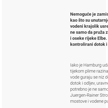
Nemoguće je zamisl
kao što su unutarnje
vodeni krajolik usr
ne samo da pruža za
i oseke rijeke Elbe.
kontrolirani dotok 
Iako je Hamburg udal
tijekom plime razina
vode guraju se niz 
dotok i odljev, ura
potrebno je ne samo 
Juergen-Rainer Stroh
mostove i vodene p