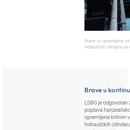
Brane su opremljene rotir
hidrauličkih cilindara za
Brave u kontinu
LSBG je odgovoran z
poplava hanzeatskog
opremljene krilnim vr
hidrauličkih cilinda