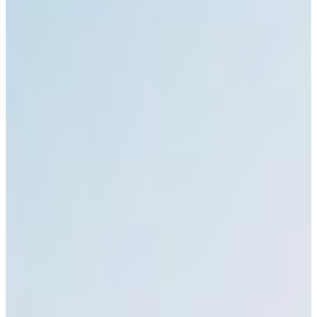
Africa
Pon - Pet
Sub
North America
Nedjelje i državni praznici su i
South America
Austria
Belgium
Bosnia and Herzegovina
Bulgaria