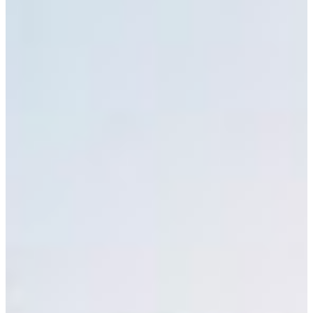
Croatia
Czechia
Estonia