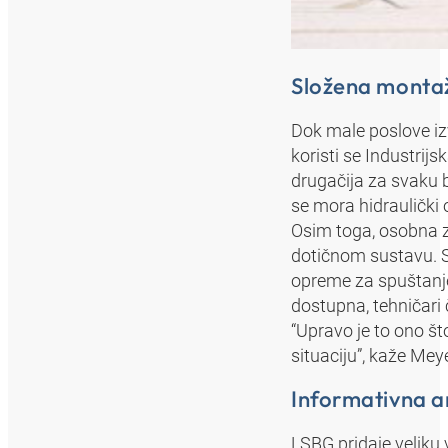
Složena monta
Dok male poslove izv
koristi se Industrijs
drugačija za svaku b
se mora hidraulički o
Osim toga, osobna z
dotičnom sustavu. S
opreme za spuštanj
dostupna, tehničari 
“Upravo je to ono št
situaciju”, kaže Meye
Informativna an
LSBG pridaje veliku 