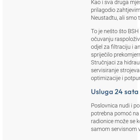
Kao i sva druga mje
prilagodio zahtjevim
Neustadtu, ali smo ta
To je nešto što BSH 
očuvanju raspoloživ
odjel za filtraciju i
spriječilo prekomjern
Stručnjaci za hidrau
servisiranje strojev
optimizacije i potp
Usluga 24 sata
Poslovnica nudi i po
potrebna pomoć na l
radionice može se ko
samom servisnom voz