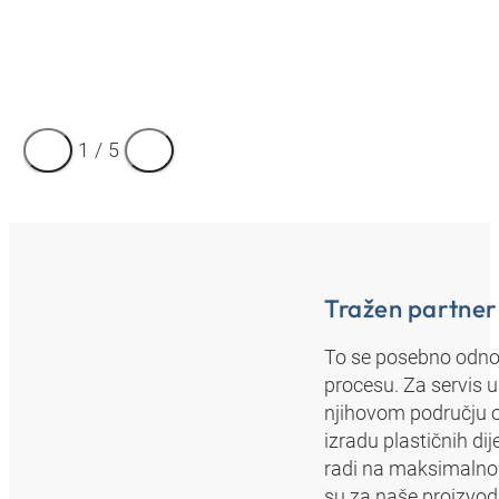
1
/
5
Tražen partner
To se posebno odnos
procesu. Za servis u
njihovom području od
izradu plastičnih di
radi na maksimalnom
su za naše proizvo