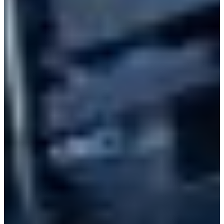
Africa
Pon - Pet
Sub
North America
Nedjelje i državni praznici su i
South America
Austria
Belgium
Bosnia and Herzegovina
Bulgaria