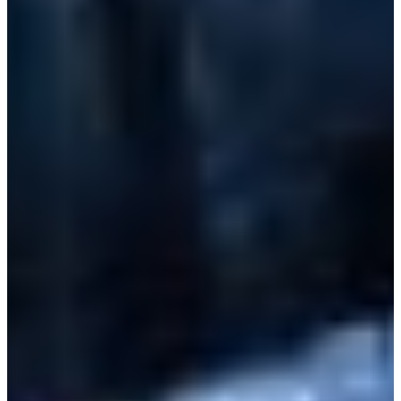
Croatia
Czechia
Estonia