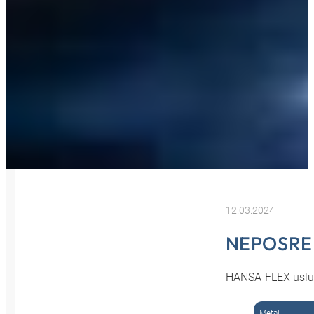
12.03.2024
NEPOSRED
HANSA‑FLEX usluge
Metal