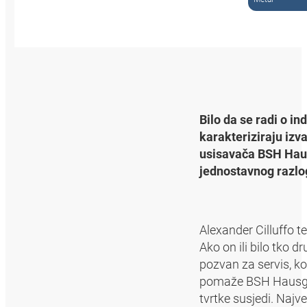
Bilo da se radi o i
karakteriziraju izv
usisavača BSH Haus
jednostavnog razlog
Alexander Cilluffo 
Ako on ili bilo tko
pozvan za servis, k
pomaže BSH Hausgerä
tvrtke susjedi. Naj