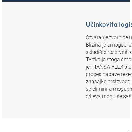
Učinkovita logi
Otvaranje tvornice 
Blizina je omogućila
skladište rezervnih di
Tvrtka je stoga sman
jer HANSA‑FLEX stal
proces nabave rezerv
značajke proizvoda 
se eliminira mogućn
crijeva mogu se sasta