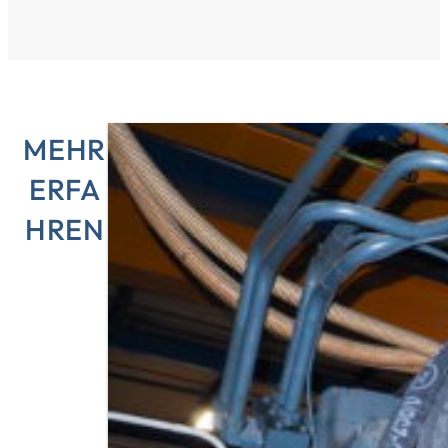
MEHR
ERFA
HREN