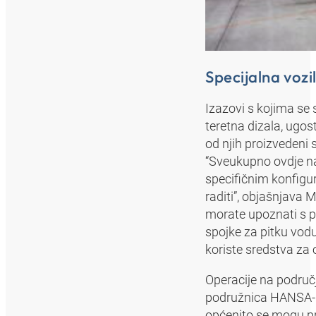
Specijalna vozi
Izazovi s kojima se 
teretna dizala, ugos
od njih proizvedeni
“Sveukupno ovdje na 
specifičnim konfigur
raditi”, objašnjava 
morate upoznati s p
spojke za pitku vodu
koriste sredstva za o
Operacije na područj
podružnica HANSA‑F
općenito se mogu pr