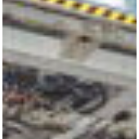
Africa
Pon - Pet
Sub
North America
Nedjelje i državni praznici su i
South America
Austria
Belgium
Bosnia and Herzegovina
Bulgaria