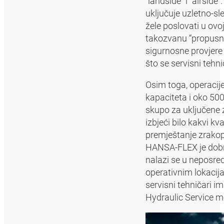
“landside” i “airside
uključuje uzletno-sle
žele poslovati u ovoj
takozvanu “propusni
sigurnosne provjere 
što se servisni teh
Osim toga, operacije
kapaciteta i oko 500 
skupo za uključene z
izbjeći bilo kakvi k
premještanje zrakop
HANSA‑FLEX je dobro
nalazi se u neposre
operativnim lokacija
servisni tehničari 
Hydraulic Service m