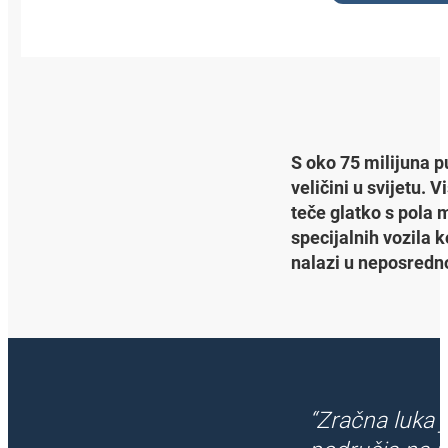
S oko 75 milijuna p
veličini u svijetu.
teče glatko s pola m
specijalnih vozila
nalazi u neposredno
“Zračna luka j