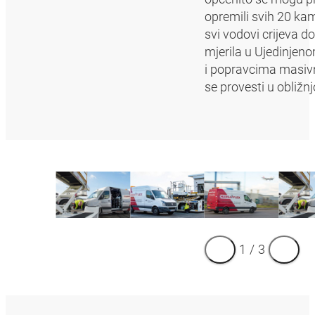
opremili svih 20 ka
svi vodovi crijeva 
mjerila u Ujedinjeno
i popravcima masivn
se provesti u obližn
1
/
3