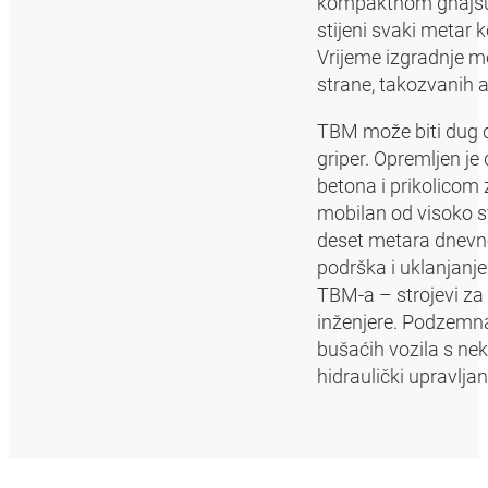
kompaktnom gnajsu t
stijeni svaki metar 
Vrijeme izgradnje mo
strane, takozvanih a
TBM može biti dug d
griper. Opremljen j
betona i prikolicom 
mobilan od visoko s
deset metara dnevno. 
podrška i uklanjanje 
TBM-a – strojevi za 
inženjere. Podzemna
bušaćih vozila s ne
hidraulički upravljan