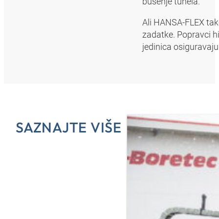
bušenje tunela.
Ali HANSA-FLEX takođ
zadatke. Popravci hid
jedinica osiguravaj
SAZNAJTE VIŠE