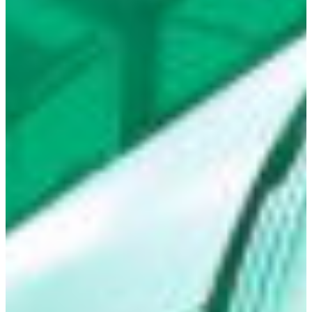
Africa
Pon - Pet
Sub
North America
Nedjelje i državni praznici su i
South America
Austria
Belgium
Bosnia and Herzegovina
Bulgaria