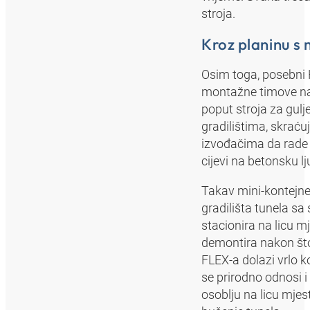
stroja.
Kroz planinu s
Osim toga, posebni 
montažne timove na
poput stroja za gulj
gradilištima, skraću
izvođačima da rade n
cijevi na betonsku l
Takav mini-kontejne
gradilišta tunela s
stacionira na licu m
demontira nakon što
FLEX-a dolazi vrlo k
se prirodno odnosi i
osoblju na licu mje