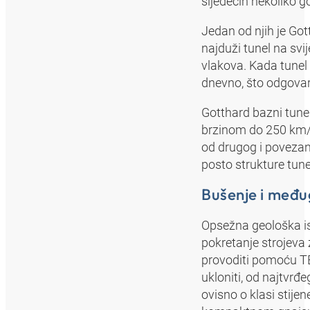
sljedećih nekoliko g
Jedan od njih je Got
najduži tunel na sv
vlakova. Kada tunel 
dnevno, što odgovar
Gotthard bazni tunel
brzinom do 250 km/h
od drugog i povezan
posto strukture tune
Bušenje i među
Opsežna geološka ist
pokretanje strojeva 
provoditi pomoću TBM
ukloniti, od najtvr
ovisno o klasi stije