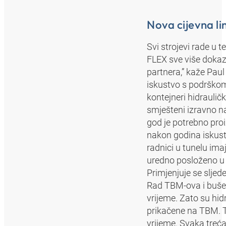
Nova cijevna li
Svi strojevi rade u
FLEX sve više dokaz
partnera,” kaže Pau
iskustvo s podrško
kontejneri hidraulič
smješteni izravno n
god je potrebno pro
nakon godina iskustv
radnici u tunelu ima
uredno posloženo u
Primjenjuje se sljed
Rad TBM-ova i bušen
vrijeme. Zato su hi
prikačene na TBM. T
vrijeme. Svaka treć