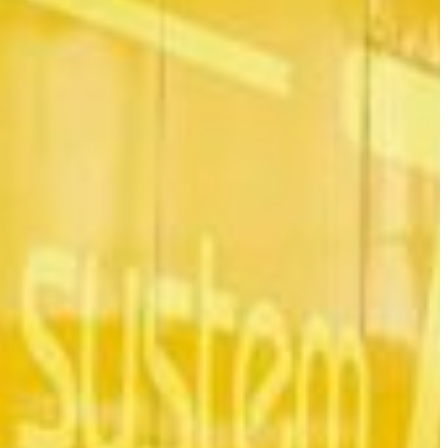
Slovenia
Spain
Swiss
Ukraine
United Kingdom