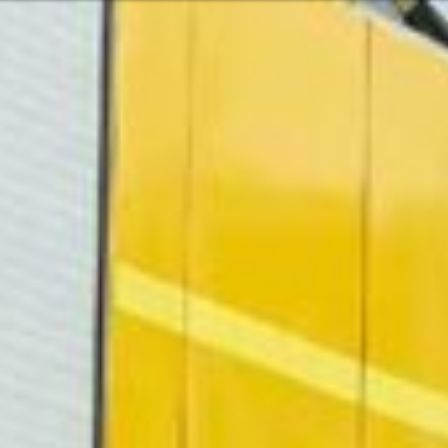
Ili možda ne b
rvatski
ugama i proizvodima? Potrebna vam je
Kontaktiraj
Mogućnost
Pomoć i pod
Pronađite 
8:00 - 18:00
8:00 - 13:00
sključeni