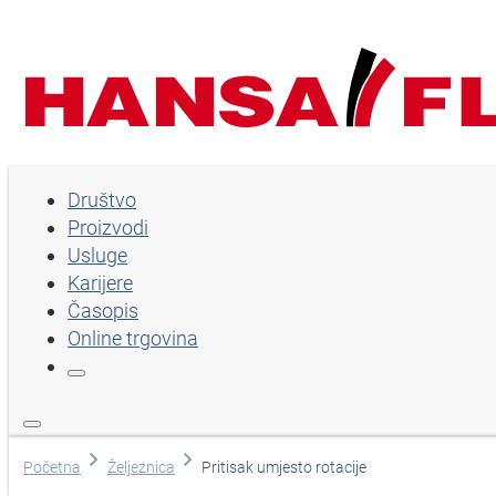
Društvo
Društvo
Proizvodi
Proizvodi
Usluge
Usluge
Karijere
Časopis
Karijere
Online trgovina
Časopis
Online trgovina
Izaberi jezik
Početna
Željeznica
Pritisak umjesto rotacije
Pomoć i kontakt