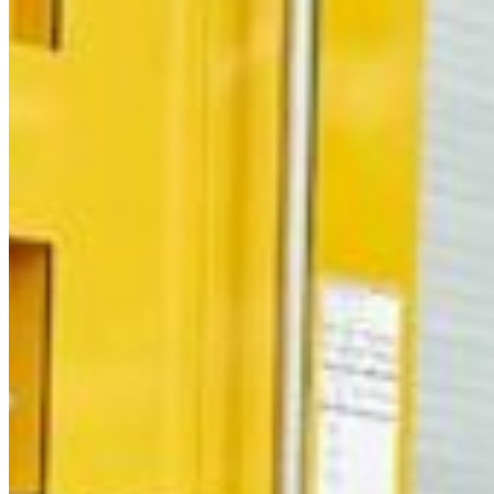
South America
Austria
Belgium
Bosnia and Herzegovina
Bulgaria
Croatia
Czechia
Estonia