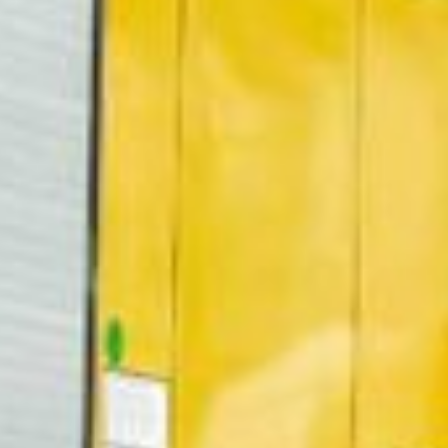
Luxembourg
France
Netherlands
Germany
Poland
Hungary
Portugal
Ireland
Romania
Italy
Serbia
Latvia
Slovakia
Lithuania