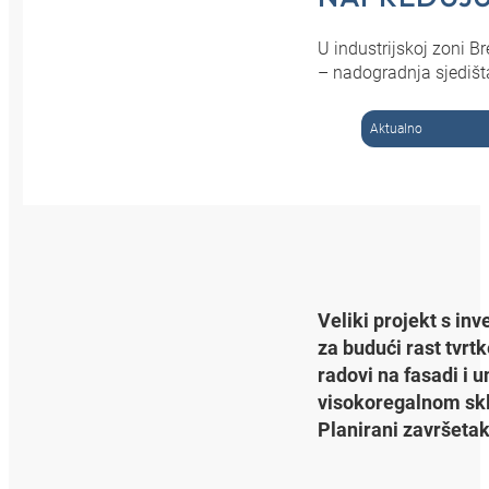
U industrijskoj zoni 
– nadogradnja sjediš
Aktualno
Veliki projekt s in
za budući rast tvr
radovi na fasadi i 
visokoregalnom skl
Planirani završetak