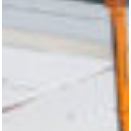
Africa
Pon - Pet
Sub
North America
Nedjelje i državni praznici su i
South America
Austria
Belgium
Bosnia and Herzegovina
Bulgaria