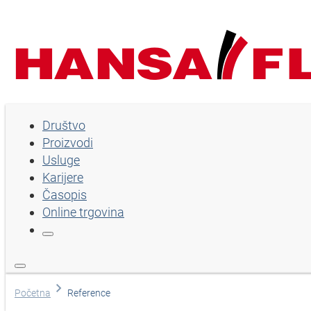
Društvo
Društvo
Proizvodi
Proizvodi
Usluge
Usluge
Karijere
Časopis
Karijere
Online trgovina
Časopis
Online trgovina
Izaberi jezik
Početna
Reference
Pomoć i kontakt