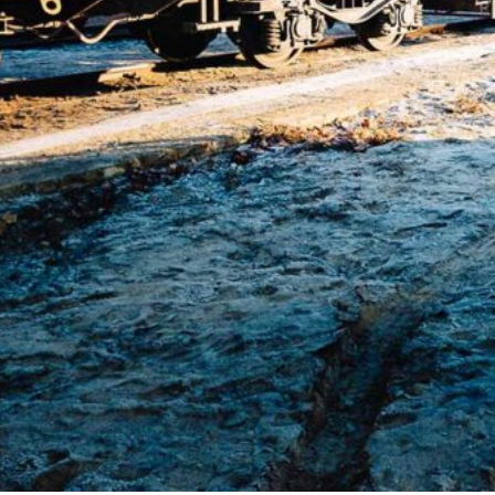
Luxembourg
France
Netherlands
Germany
Poland
Hungary
Portugal
Ireland
Romania
Italy
Serbia
Latvia
Slovakia
Lithuania