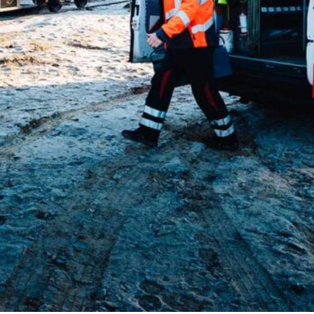
Slovenia
Spain
Swiss
Ukraine
United Kingdom