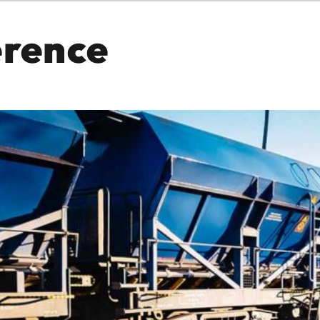
erence
Ili možda ne b
rvatski
ugama i proizvodima? Potrebna vam je
Kontaktiraj
Mogućnost
Pomoć i pod
Pronađite 
8:00 - 18:00
8:00 - 13:00
sključeni