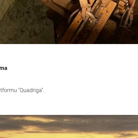
ama
atformu "Quadriga".