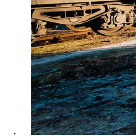
South America
Austria
Belgium
Bosnia and Herzegovina
Bulgaria
Croatia
Czechia
Estonia