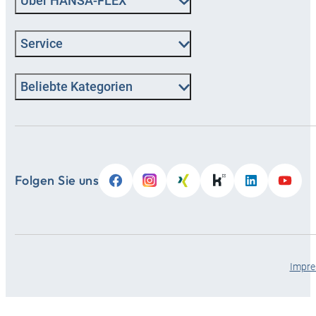
Über HANSA‑FLEX
Service
Beliebte Kategorien
Folgen Sie uns
Impr