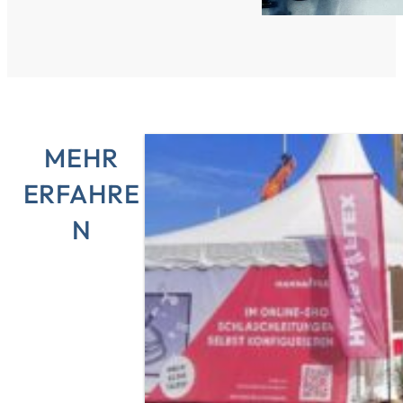
MEHR
ERFAHRE
N