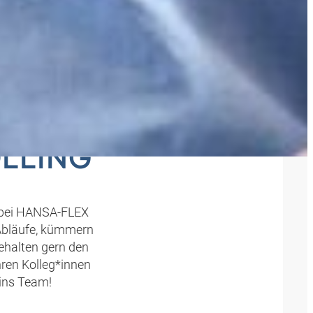
ICH
LLING
r bei HANSA‑FLEX
e Abläufe, kümmern
halten gern den
hren Kolleg*innen
 ins Team!