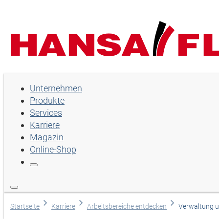
Unternehmen
Unternehmen
Produkte
Produkte
Services
Services
Karriere
Magazin
Karriere
Online-Shop
Magazin
Online-Shop
Sprache wählen
Startseite
Karriere
Arbeitsbereiche entdecken
Verwaltung u
Hilfe und Kontakt