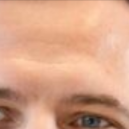
Oder vielleicht
glish
Hrvatski
 Services und Produkten? Oder
Nehmen Sie
Kontakt o
Pacific
Hilfe und U
Finden Sie
8:00 - 18:00
8:00 - 13:00
America
usgenommen