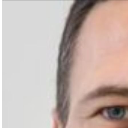
Niederlassungssuche
Ihr direkter Draht zu uns
Deutsch
En
Europe
Haben Sie Fragen zu unseren
benötigen Sie Hilfe?
Asia & 
Telefon
+385 1 2059 895
Africa
Mo - Fr
Sa
North 
Sonn- und Feiertage sind a