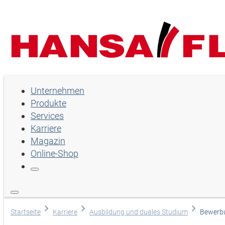
Unternehmen
Unternehmen
Produkte
Produkte
Services
Services
Karriere
Magazin
Karriere
Online-Shop
Magazin
Online-Shop
Sprache wählen
Startseite
Karriere
Ausbildung und duales Studium
Bewerb
Hilfe und Kontakt