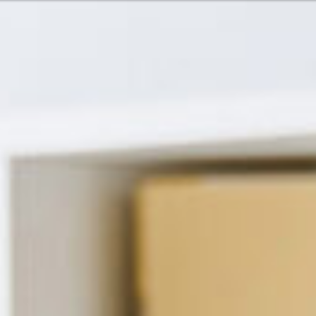
Oder vielleicht
glish
Hrvatski
 Services und Produkten? Oder
Nehmen Sie
Kontakt o
Pacific
Hilfe und U
Finden Sie
8:00 - 18:00
8:00 - 13:00
America
usgenommen