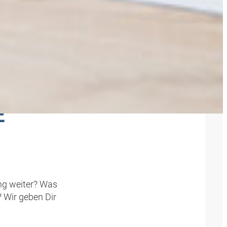
IPPS
E
ng weiter? Was
 Wir geben Dir