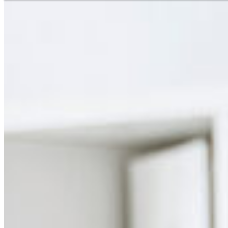
Niederlassungssuche
Ihr direkter Draht zu uns
Deutsch
En
Europe
Haben Sie Fragen zu unseren
benötigen Sie Hilfe?
Asia & 
Telefon
+385 1 2059 895
Africa
Mo - Fr
Sa
North 
Sonn- und Feiertage sind a