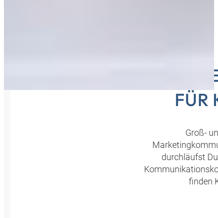
KAUFLE
FÜR
Groß- u
Marketingkommun
durchläufst Du
Kommunikationskonze
finden 