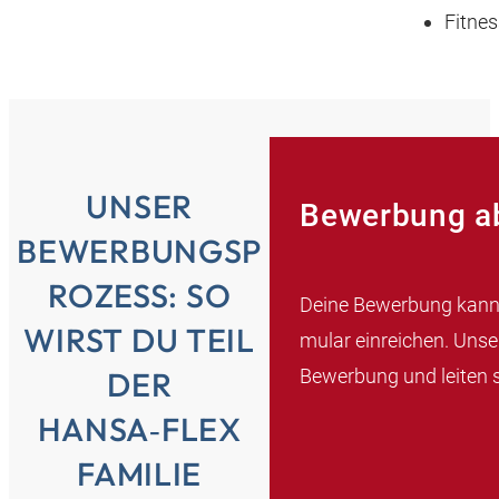
Fitne
UNSER
Bewerbung a
BEWERBUNGSP
ROZESS: SO
Deine Bewerbung kanns
WIRST DU TEIL
mular einreichen. Unse
Bewerbung und leiten s
DER
HANSA‑FLEX
FAMILIE