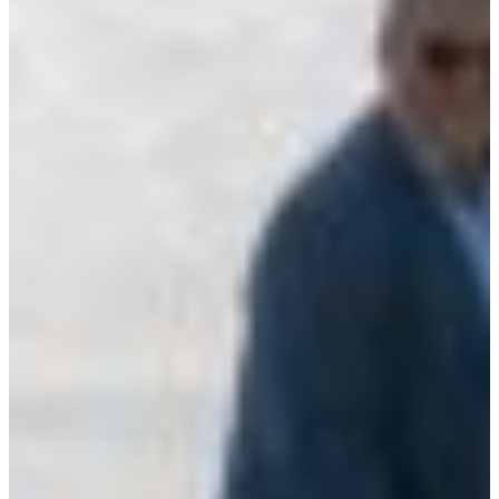
Africa
Mon - Fri
Sat
North Ameri
Sundays and public hol
South Ameri
Austria
Belgium
Bosnia and Herzegovin
Bulgaria